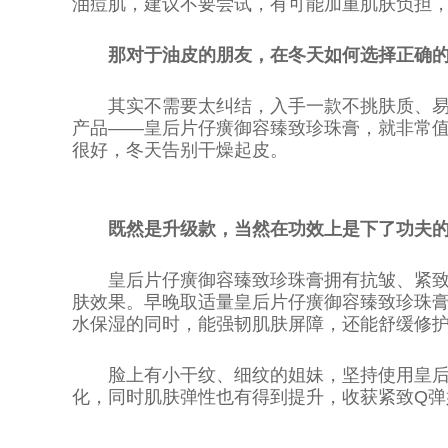
油痘肌，建议不要尝试，有可能加重肌肤负担
那对于油皮的朋友，在冬天如何选择正确的
其实不需要太纠结，入手一款不挑肤质、
产品——皇后片仔癀御容臻致珍珠膏，就非常值
很好，冬天告别干燥起皮。
既然是升级款，当然在功效上是下了功夫
皇后片仔癀御容臻致珍珠膏拥有抗皱、紧
肤效果。早晚取适量皇后片仔癀御容臻致珍珠
水保湿的同时，能强韧肌肤屏障，还能舒缓修
脸上有小干纹、细纹的姐妹，坚持使用皇
化，同时肌肤弹性也有得到提升，收获紧致Q弹