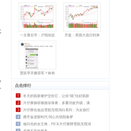
代
一文看后市：沪指创反
开盘：美国大选日到来
弹新
美
贾跃亭开撕雷军？称有
人下
护
点击排行
补
冬天的肌肤奢护交给它，让你“稳”住好肌肤
片仔癀御容臻致珍珠膏，多重功效升级，满
满的肌肤
片仔癀化妆品雪肌无瑕润白系列：为女孩打
光，绽放
携手奋进新时代 同心共筑阳春梦
做闪光的女主角，PICK片仔癀牌雪肌无瑕润