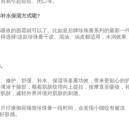
，容易引起痘痘、闭口等。
补水保湿方式呢?
易吸收的面霜就可以了。比如皇后牌珍珠膏系列的最新一
得选择!这款珍珠膏干皮、混油、油皮都适用，水润效果
的。
致、修护、舒缓、补水、保湿等多重功效，带来更贴心的
膏薄涂于脸部，顺着肌肤纹理向上提拉，按摩直至吸收，
护肌肤，减轻外界环境对肌肤的刺激。
后片仔癀御容臻致珍珠膏一段时间，会发现小细纹有被淡
好肤感。