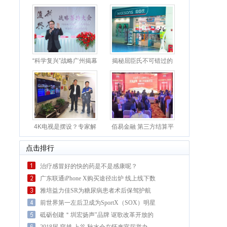
“科学复兴”战略广州揭幕
揭秘屈臣氏不可错过的
卸妆
4K电视是摆设？专家解
佰易金融 第三方结算平
读真
台
点击排行
治疗感冒好的快的药是不是感康呢？
广东联通iPhone X购买途径出炉 线上线下数
千渠道
雅培益力佳SR为糖尿病患者术后保驾护航
前世界第一左后卫成为SportX（SOX）明星
合伙人
砥砺创建＂圳宏扬声″品牌 讴歌改革开放的