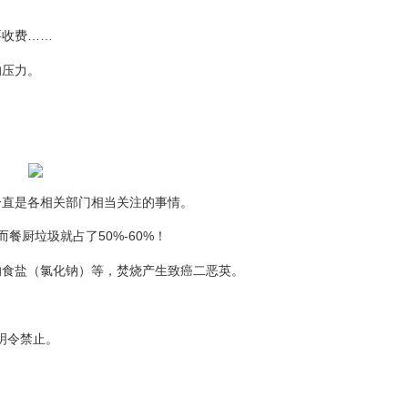
要收费……
的压力。
一直是各相关部门相当关注的事情。
餐厨垃圾就占了50%-60%！
的食盐（氯化钠）等，焚烧产生致癌二恶英。
明令禁止。