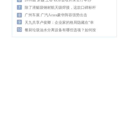
伟大成
2018届 穿越.上谷 秋水会在怀来官厅举办
除了潜艇级钢材航天级焊接，这款口碑标杆
的SUV凭
广州车展 广汽Acura豪华阵容强势出击
天九共享卢俊卿：企业家的格局隐藏在“幸
福观”里
餐厨垃圾油水分离设备有哪些选项？如何按
政策科学