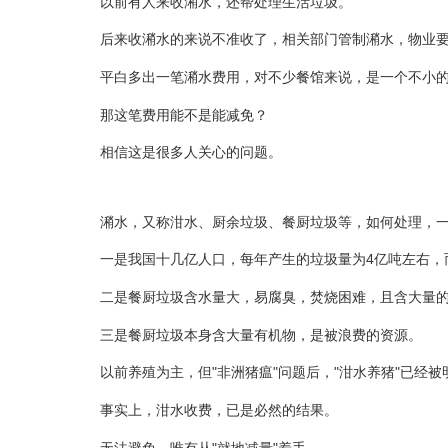
以前有人来收潲水，还帮处理生活垃圾。
后来收潲水的来说不准收了，相关部门管制潲水，物业
平白多出一笔潲水费用，对不少餐馆来说，是一个不小
那这笔费用能不是能减免？
相信这是很多人关心的问题。
潲水，又称泔水、厨余垃圾、餐厨垃圾等，如何处理，
一是我国十几亿人口，每年产生的垃圾量为4亿吨左右，而
二是餐厨垃圾含水量大，易腐臭，焚烧困难，且含大量
三是餐厨垃圾本身含大量有机物，是被浪费的资源。
以前养殖为主，但"非洲猪瘟"问题后，"泔水养猪"已经被
事实上，泔水收费，已是必然的结果。
无法避免，唯有从"就地减量"着手。