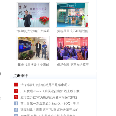
“科学复兴”战略广州揭幕
揭秘屈臣氏不可错过的
卸妆
4K电视是摆设？专家解
佰易金融 第三方结算平
读真
台
便
点击排行
治疗感冒好的快的药是不是感康呢？
广东联通iPhone X购买途径出炉 线上线下数
千渠道
雅培益力佳SR为糖尿病患者术后保驾护航
年
前世界第一左后卫成为SportX（SOX）明星
合伙人
砥砺创建＂圳宏扬声″品牌 讴歌改革开放的