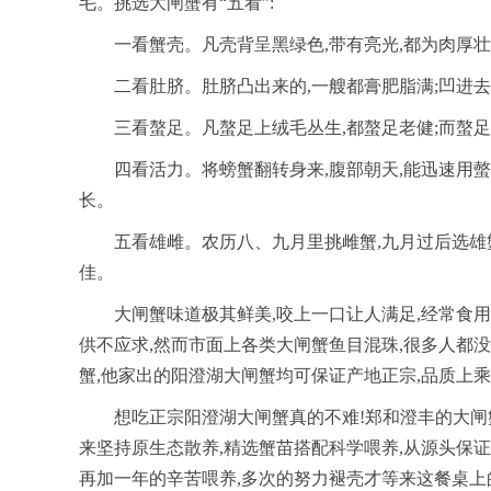
毛。挑选大闸蟹有“五看”:
一看蟹壳。凡壳背呈黑绿色,带有亮光,都为肉厚壮
二看肚脐。肚脐凸出来的,一艘都膏肥脂满;凹进去
三看螯足。凡螯足上绒毛丛生,都螯足老健;而螯足
四看活力。将螃蟹翻转身来,腹部朝天,能迅速用螫
长。
五看雄雌。农历八、九月里挑雌蟹,九月过后选雄
佳。
大闸蟹味道极其鲜美,咬上一口让人满足,经常食
供不应求,然而市面上各类大闸蟹鱼目混珠,很多人都
蟹,他家出的阳澄湖大闸蟹均可保证产地正宗,品质上
想吃正宗阳澄湖大闸蟹真的不难!郑和澄丰的大闸
来坚持原生态散养,精选蟹苗搭配科学喂养,从源头保
再加一年的辛苦喂养,多次的努力褪壳才等来这餐桌上