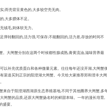
实;而壳背呈黄色的,大多较空壳无肉。
的,大多膘体不足。
无绒毛,则体软无力。
足弹转翻回的,活力强,可保存;不能翻回的,活力差,存放的时间不
蟹。大闸蟹分别在这两个时候都性腺成熟,膏黄流油,滋味营养最
用可以补充优质蛋白和各种微量元素。往往每年还没开湖,大闸蟹
没有渠道买到正宗的阳澄湖大闸蟹。今天给大家推荐郑和澄丰大闸
乘。
蟹来自于阳澄湖西湖原生态养殖基地,不同于其他圈养大闸蟹,多
证大闸蟹的品质,还原大闸蟹扬名时的鲜甜本味。一年的漫长培育,
的盛宴。