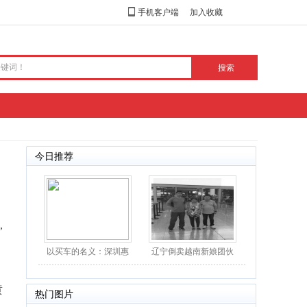
手机客户端
加入收藏
今日推荐
,
以买车的名义：深圳惠
辽宁倒卖越南新娘团伙
民团车节值得一去
落网：30余位“新娘”
黄
热门图片