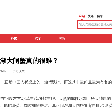
全站
资讯
信息
科技
汽车
时尚
湖大闸蟹真的很难？
9-09-16 浏览次数：
闸蟹一直是中国人餐桌上的一道“臻味”。而这其中最鲜且最为有名的
持在14度左右,水草丰茂,虾螺丰腴。天然的碱性水加上得天独厚的
力、脂肥膏黄、肉质细嫩鲜甜。真正阳澄湖大闸蟹青背白肚,金爪