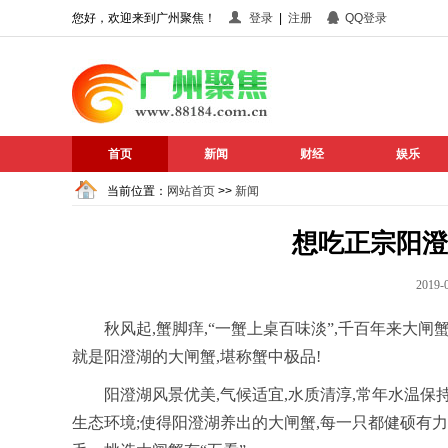
您好，欢迎来到广州聚焦！
登录
|
注册
QQ登录
首页
新闻
财经
娱乐
当前位置：
网站首页
>>
新闻
想吃正宗阳澄
201
秋风起,蟹脚痒,“一蟹上桌百味淡”,千百年来大
就是阳澄湖的大闸蟹,堪称蟹中极品!
阳澄湖风景优美,气候适宜,水质清淳,常年水温保
生态环境;使得阳澄湖养出的大闸蟹,每一只都健硕有