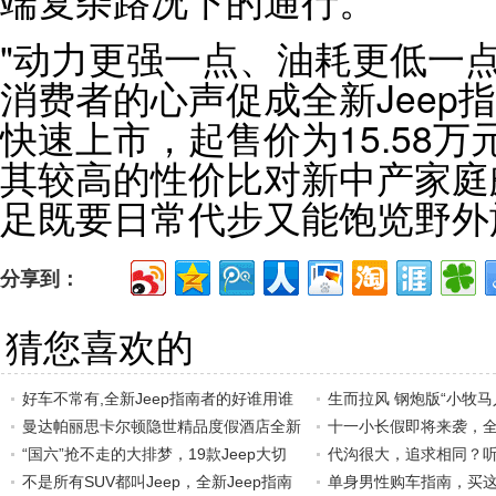
端复杂路况下的通行。
"动力更强一点、油耗更低一
消费者的心声促成全新Jeep指
快速上市，起售价为15.58
其较高的性价比对新中产家庭
足既要日常代步又能饱览野外
分享到：
猜您喜欢的
好车不常有,全新Jeep指南者的好谁用谁
生而拉风 钢炮版“小牧马人
曼达帕丽思卡尔顿隐世精品度假酒店全新
十一小长假即将来袭，全
“国六”抢不走的大排梦，19款Jeep大切
代沟很大，追求相同？听
不是所有SUV都叫Jeep，全新Jeep指南
单身男性购车指南，买